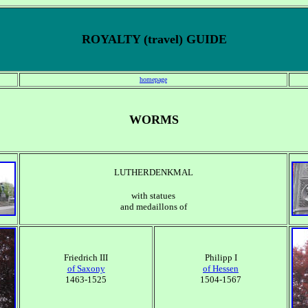
ROYALTY (travel) GUIDE
homepage
WORMS
LUTHERDENKMAL
with statues
and medaillons of
Friedrich III
Philipp I
of Saxony
of Hessen
1463-1525
1504-1567